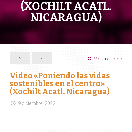
(XOCHILT ACATL.
NICARAGUA)
Mostrar todo
Video «Poniendo las vidas
sostenibles en el centro»
(Xochilt Acatl. Nicaragua)
9 diciembre, 2022