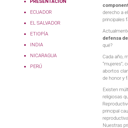
PRESENTACIÓN
component
ECUADOR
derecho a el
principales 
EL SALVADOR
Actualmente
ETIOPÍA
defensa de
INDIA
qué?
NICARAGUA
Cada año, m
“mujeres”; 
PERÚ
abortos clan
de honor y f
Existen múlt
religiosas q
Reproductiv
principal c
reproductiv
Nuestras pr