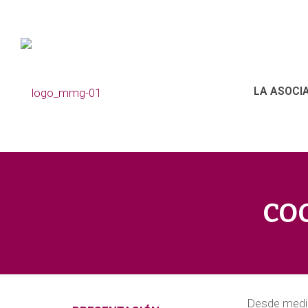
LA ASOCI
CO
Desde medi