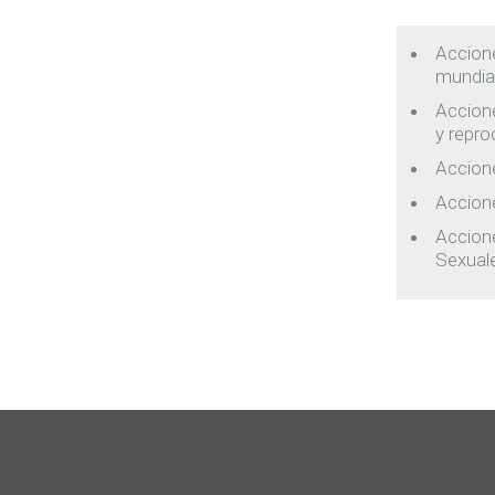
Accione
mundial
Accion
y repro
Accione
Accion
Accione
Sexual