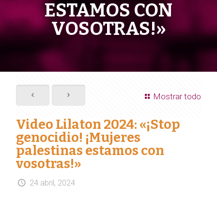
ESTAMOS CON
VOSOTRAS!»
Mostrar todo
Video Lilaton 2024: «¡Stop
genocidio! ¡Mujeres
palestinas estamos con
vosotras!»
24 abril, 2024