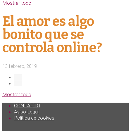
Mostrar todo
El amor es algo
bonito que se
controla online?
13 febrero, 2019
Mostrar todo
CONTACTO
Aviso Legal
Política de cookies