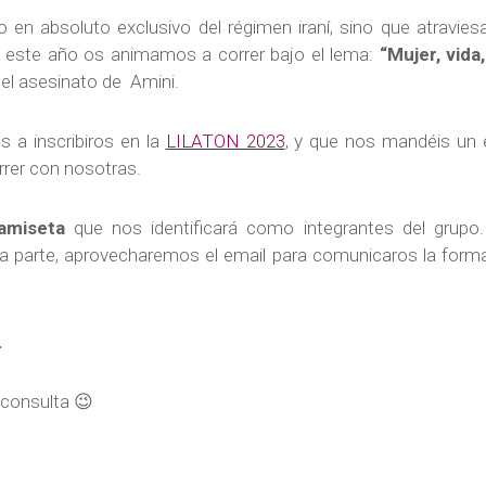
go en absoluto exclusivo del régimen iraní, sino que atravi
n este año os animamos a correr bajo el lema:
“Mujer, vida,
 el asesinato de Amini.
s a inscribiros en la
LILATON 2023
, y que nos mandéis un 
rer con nosotras.
amiseta
que nos identificará como integrantes del grupo.
stra parte, aprovecharemos el email para comunicaros la for
.
 consulta 😉