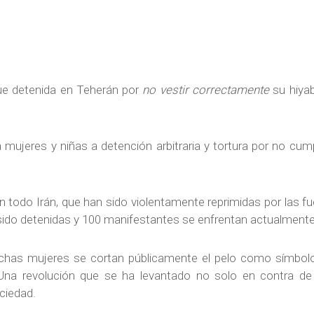
ue detenida en Teherán por
no vestir correctamente
su hiyab
 mujeres y niñas a detención arbitraria y tortura por no cump
 todo Irán, que han sido violentamente reprimidas por las f
sido detenidas y 100 manifestantes se enfrentan actualmente
uchas mujeres se cortan públicamente el pelo como símbolo 
n. Una revolución que se ha levantado no solo en contra d
ciedad.