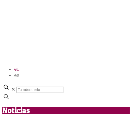
eu
es
✕
Noticias