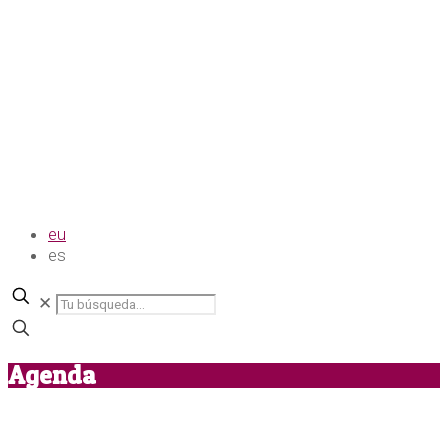
eu
es
✕
Agenda