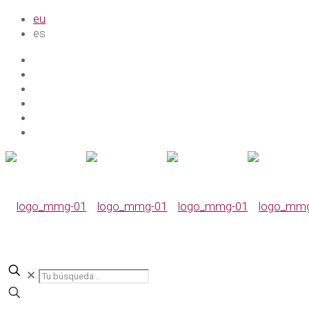
eu
es
✕