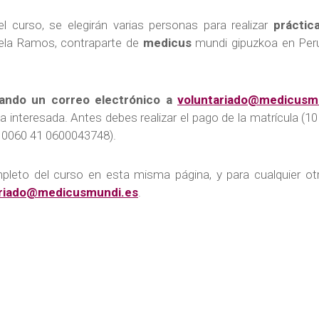
 curso, se elegirán varias personas para realizar
práctic
ela Ramos, contraparte de
medicus
mundi gipuzkoa en Perú
iando un correo electrónico a
voluntariado@medicusm
na interesada. Antes debes realizar el pago de la matrícula 
5 0060 41 0600043748).
eto del curso en esta misma página, y para cualquier otra
ariado@medicusmundi.es
.