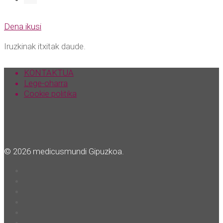
Dena ikusi
Iruzkinak itxitak daude.
KONTAKTUA
Lege-oharra
Cookie politika
© 2026 medicusmundi Gipuzkoa.