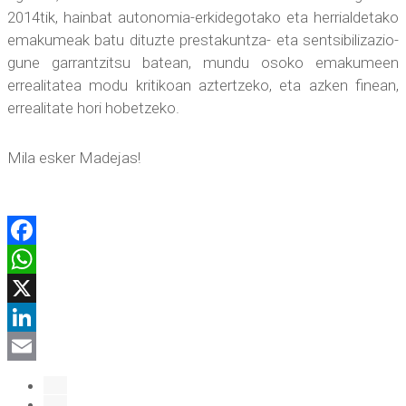
2014tik, hainbat autonomia-erkidegotako eta herrialdetako
emakumeak batu dituzte prestakuntza- eta sentsibilizazio-
gune garrantzitsu batean, mundu osoko emakumeen
errealitatea modu kritikoan aztertzeko, eta azken finean,
errealitate hori hobetzeko.
Mila esker Madejas!
Facebook
WhatsApp
X
LinkedIn
Email