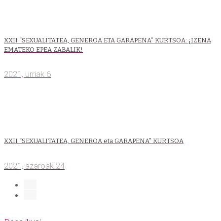
XXII “SEXUALITATEA, GENEROA ETA GARAPENA” KURTSOA: ¡IZENA
EMATEKO EPEA ZABALIK!
2021, urriak 6
XXII “SEXUALITATEA, GENEROA eta GARAPENA” KURTSOA
2021, azaroak 24