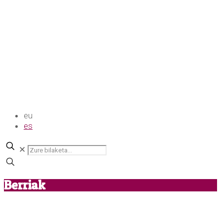
eu
es
✕
Berriak