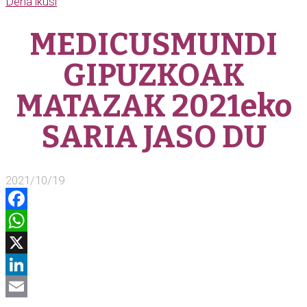
Dena ikusi
MEDICUSMUNDI
GIPUZKOAK
MATAZAK 2021eko
SARIA JASO DU
2021/10/19
Facebook
WhatsApp
X
LinkedIn