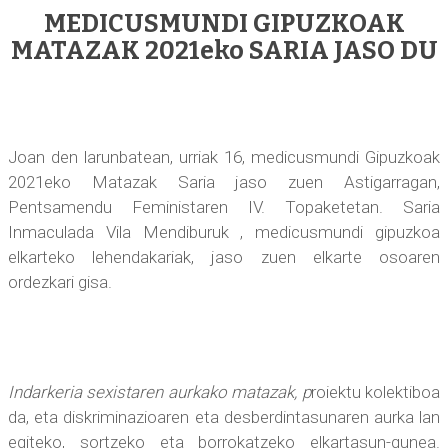
Email
MEDICUSMUNDI GIPUZKOAK
MATAZAK 2021eko SARIA JASO DU
Joan den larunbatean, urriak 16, medicusmundi Gipuzkoak
2021eko Matazak Saria jaso zuen Astigarragan,
Pentsamendu Feministaren IV. Topaketetan. Saria
Inmaculada Vila Mendiburuk , medicusmundi gipuzkoa
elkarteko lehendakariak, jaso zuen elkarte osoaren
ordezkari gisa.
Indarkeria sexistaren aurkako matazak, p
roiektu kolektiboa
da, eta diskriminazioaren eta desberdintasunaren aurka lan
egiteko, sortzeko eta borrokatzeko elkartasun-gunea.