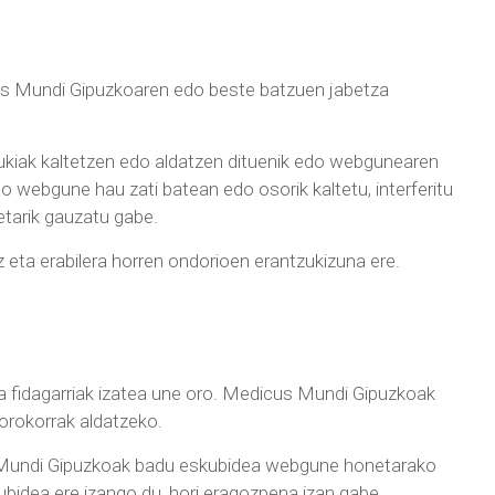
icus Mundi Gipuzkoaren edo beste batzuen jabetza
edukiak kaltetzen edo aldatzen dituenik edo webgunearen
 webgune hau zati batean edo osorik kaltetu, interferitu
etarik gauzatu gabe.
 eta erabilera horren ondorioen erantzukizuna ere.
 fidagarriak izatea une oro. Medicus Mundi Gipuzkoak
orokorrak aldatzeko.
s Mundi Gipuzkoak badu eskubidea webgune honetarako
ubidea ere izango du, hori eragozpena izan gabe