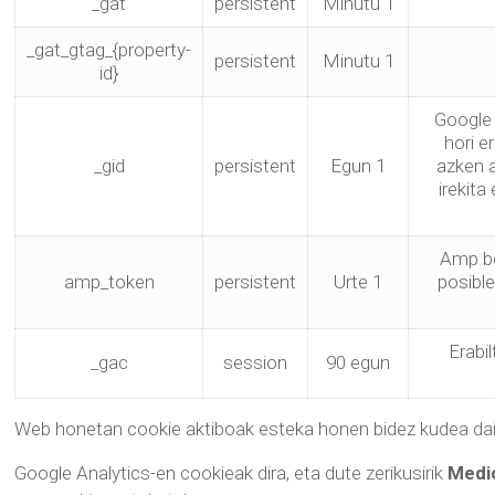
_gat
persistent
Minutu 1
_gat_gtag_{property-
persistent
Minutu 1
id}
Google 
hori e
_gid
persistent
Egun 1
azken a
irekita
Amp be
amp_token
persistent
Urte 1
posibl
Erabi
_gac
session
90 egun
Web honetan cookie aktiboak esteka honen bidez kudea da
Google Analytics-en cookieak dira, eta dute zerikusirik
Medi