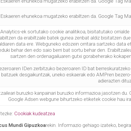
Eskaeren ehunekoa mugatzeko erabiltzen da. Google Tag Man
Eskaeren ehunekoa mugatzeko erabiltzen da. Google Tag Man
Analytics-ek sortutako cookie analitikoa, bisitatutako orriald
rabiltzen da erabiltzaile batek gunea zenbat aldiz bisitatzen 
ldiaren data ere. Webguneko edozein orritara sartzeko data eta
 eduki behar den edo saio berri bat sortu behar den. Erabiltzail
sartzen den ordenagailuaren gutxi gorabeherako kokape
zeroaren IDen zerbitzuko bezeroaren ID bat berreskuratzeko e
e batzuek desgaikuntzak, uneko eskaerak edo AMPren bezero-
adierazten dituz
ltzaileari buruzko kanpainari buruzko informazioa jasotzen du.
Google Adsen webgune bihurtzeko etiketek cookie hau irak
itezke:
Cookiak kudeatzea
cus Mundi Gipuzkoa
rekin. Informazio gehiago izateko, begir