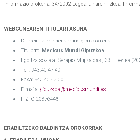
Informazio orokorra, 34/2002 Legea, urriaren 12koa, Informa
WEBGUNEAREN TITULARTASUNA
Domeinua: medicusmundigipuzkoa.eus
Titularra:
Medicus Mundi Gipuzkoa
Egoitza soziala: Serapio Mujika pas., 33 – behea (2
Tel.: 943.40.47.40
Faxa: 943.40.43.00
E-maila:
gipuzkoa@medicusmundi.es
IFZ: G-20376448
ERABILTZEKO BALDINTZA OROKORRAK