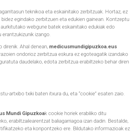
ragarritasun teknikoa eta eskainitako zerbitzuak. Hortaz, ez
en bidez egindako zerbitzuen eta edukien gainean. Kontzeptu
dez aurkitutako webgune batek eskainitako edukiak edo
 erantzukizunik izango.
direnik. Ahal denean,
medicusmundigipuzkoa.eus
razoien ondorioz zerbitzua eskura ez egoteagatik izandako
figuratuta daudelako, edota zerbitzua erabiltzeko behar diren
tu-artxibo txiki baten itxura du, eta “cookie” esaten zaio.
us Mundi Gipuzkoa
k cookie horiek erabiliko ditu
, erabiltzailearentzat baliagarriagoa izan dadin. Bestalde,
ntifikatzeko eta konpontzeko ere. Bildutako informazioak ez