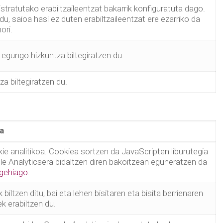
tratutako erabiltzaileentzat bakarrik konfiguratuta dago.
, saioa hasi ez duten erabiltzaileentzat ere ezarriko da
ori.
gungo hizkuntza biltegiratzen du.
a biltegiratzen du.
a
ie analitikoa. Cookiea sortzen da JavaScripten liburutegia
 Analyticsera bidaltzen diren bakoitzean eguneratzen da
 gehiago
.
iltzen ditu, bai eta lehen bisitaren eta bisita berrienaren
k erabiltzen du.