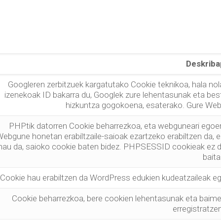
Deskrib
Googleren zerbitzuek kargatutako Cookie teknikoa, hala n
izenekoak ID bakarra du, Googlek zure lehentasunak eta bes
hizkuntza gogokoena, esaterako. Gure Web
PHPtik datorren Cookie beharrezkoa, eta webguneari egoer
ebgune honetan erabiltzaile-saioak ezartzeko erabiltzen da, 
hau da, saioko cookie baten bidez. PHPSESSID cookieak ez du
baita
Cookie hau erabiltzen da WordPress edukien kudeatzaileak egi
Cookie beharrezkoa, bere cookien lehentasunak eta ba
erregistratze