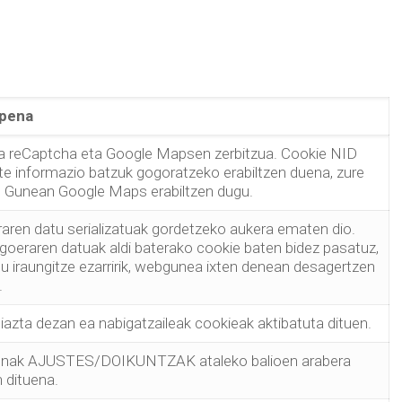
apena
ola reCaptcha eta Google Mapsen zerbitzua. Cookie NID
te informazio batzuk gogoratzeko erabiltzen duena, zure
 Gunean Google Maps erabiltzen dugu.
aren datu serializatuak gordetzeko aukera ematen dio.
egoeraren datuak aldi baterako cookie baten bidez pasatuz,
 iraungitze ezarririk, webgunea ixten denean desagertzen
.
azta dezan ea nabigatzaileak cookieak aktibatuta dituen.
imenak AJUSTES/DOIKUNTZAK ataleko balioen arabera
n dituena.