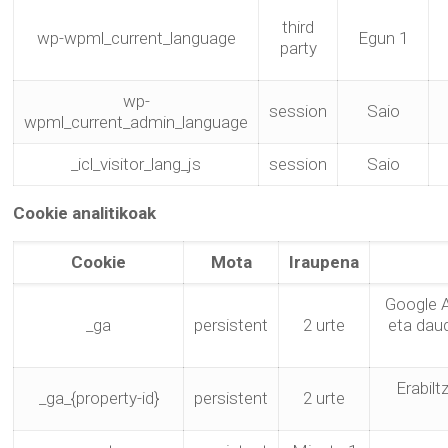
third
wp-wpml_current_language
Egun 1
party
wp-
session
Saio
wpml_current_admin_language
_icl_visitor_lang_js
session
Saio
Cookie analitikoak
Cookie
Mota
Iraupena
Google A
_ga
persistent
2 urte
eta dau
Erabilt
_ga_{property-id}
persistent
2 urte