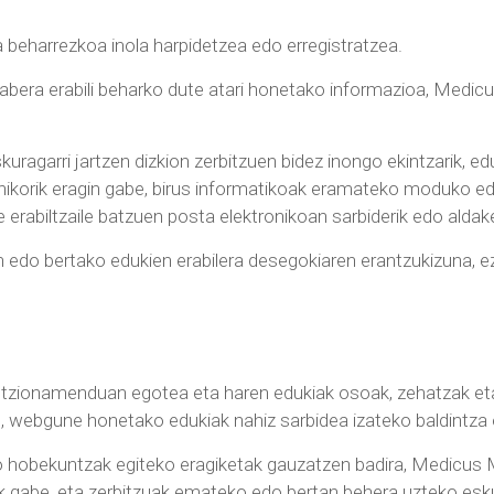
 beharrezkoa inola harpidetzea edo erregistratzea.
 arabera erabili beharko dute atari honetako informazioa, Med
ragarri jartzen dizkion zerbitzuen bidez inongo ekintzarik, 
ikorik eragin gabe, birus informatikoak eramateko moduko edo
erabiltzaile batzuen posta elektronikoan sarbiderik edo aldak
 edo bertako edukien erabilera desegokiaren erantzukizuna, ez
tzionamenduan egotea eta haren edukiak osoak, zehatzak eta
e, webgune honetako edukiak nahiz sarbidea izateko baldintza 
do hobekuntzak egiteko eragiketak gauzatzen badira, Medicu
rik gabe, eta zerbitzuak emateko edo bertan behera uzteko esk