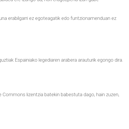
asuna erabilgarri ez egoteagatik edo funtzionamenduan ez
uztiak Espainiako legediaren arabera arauturik egongo dira.
ive Commons lizentzia batekin babestuta dago, hain zuzen,