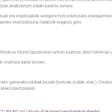
tziek ahalbidetzen baldin badiote, betiere.
zuak eta erabiltzaileek webgune honi esleitutako erabilgarrit
aineko erantzukizuna, halakorik eraginez gero.
ta Medicus Mundi Gipuzkoaren artean ezartzen diren harreman g
k onartzea dakar berekin.
eko gainerako edukiak bezala (testuak, irudiak, etab.), Creat
tako lizentziarekin.
CC BY-NC-SA (Aitortu-EzKomertziala-PartekatuBerdin)
.