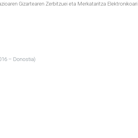
zioaren Gizartearen Zerbitzuei eta Merkataritza Elektronikoari
0016 – Donostia)