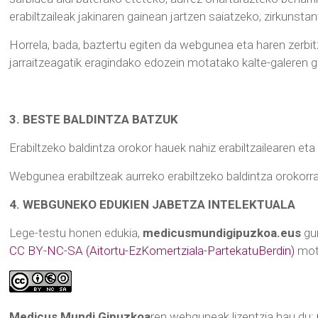
erabiltzaileak jakinaren gainean jartzen saiatzeko, zirkunstan
Horrela, bada, baztertu egiten da webgunea eta haren zerbit
jarraitzeagatik eragindako edozein motatako kalte-galeren g
3. BESTE BALDINTZA BATZUK
Erabiltzeko baldintza orokor hauek nahiz erabiltzailearen e
Webgunea erabiltzeak aurreko erabiltzeko baldintza orokorra
4. WEBGUNEKO EDUKIEN JABETZA INTELEKTUALA
Lege-testu honen edukia,
medicusmundigipuzkoa.eus
gun
CC BY-NC-SA (Aitortu-EzKomertziala-PartekatuBerdin)
mota
Medicus Mundi Gipuzkoa
ren webguneak lizentzia hau du: