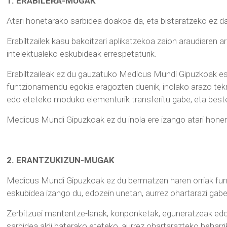
1. ERABILERA-MUGAK
Atari honetarako sarbidea doakoa da, eta bistaratzeko ez da
Erabiltzailek kasu bakoitzari aplikatzekoa zaion araudiaren
intelektualeko eskubideak errespetaturik.
Erabiltzaileak ez du gauzatuko Medicus Mundi Gipuzkoak esku
funtzionamendu egokia eragozten duenik, inolako arazo tekn
edo eteteko moduko elementurik transferitu gabe, eta beste 
Medicus Mundi Gipuzkoak ez du inola ere izango atari honen
2. ERANTZUKIZUN-MUGAK
Medicus Mundi Gipuzkoak ez du bermatzen haren orriak fun
eskubidea izango du, edozein unetan, aurrez ohartarazi gab
Zerbitzuei mantentze-lanak, konponketak, eguneratzeak e
sarbidea aldi baterako eteteko, aurrez ohartarazteko behar