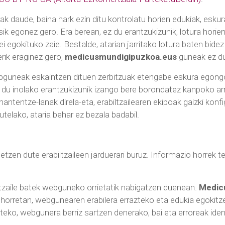
ak daude, baina hark ezin ditu kontrolatu horien edukiak, esku
sik egonez gero. Era berean, ez du erantzukizunik, lotura hori
ei egokituko zaie. Bestalde, atarian jarritako lotura baten bi
erik eraginez gero,
medicusmundigipuzkoa.eus
guneak ez du
uneak eskaintzen dituen zerbitzuak etengabe eskura egongo 
z du inolako erantzukizunik izango bere borondatez kanpoko ar
 mantentze-lanak direla-eta, erabiltzailearen ekipoak gaizki kon
telako, ataria behar ez bezala badabil.
zen dute erabiltzaileen jarduerari buruz. Informazio horrek tes
biltzaile batek webguneko orrietatik nabigatzen duenean.
Medic
orretan, webgunearen erabilera errazteko eta edukia egokitzeko
teko, webgunera berriz sartzen denerako, bai eta erroreak ide