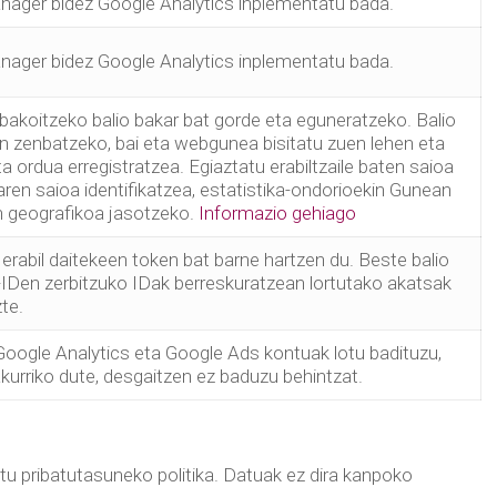
ager bidez Google Analytics inplementatu bada.
ager bidez Google Analytics inplementatu bada.
e bakoitzeko balio bakar bat gorde eta eguneratzeko. Balio
duen zenbatzeko, bai eta webgunea bisitatu zuen lehen eta
 ordua erregistratzea. Egiaztatu erabiltzaile baten saioa
earen saioa identifikatzea, estatistika-ondorioekin Gunean
n geografikoa jasotzeko.
Informazio gehiago
rabil daitekeen token bat barne hartzen du. Beste balio
IDen zerbitzuko IDak berreskuratzean lortutako akatsak
te.
 Google Analytics eta Google Ads kontuak lotu badituzu,
urriko dute, desgaitzen ez baduzu behintzat.
atu pribatutasuneko politika. Datuak ez dira kanpoko