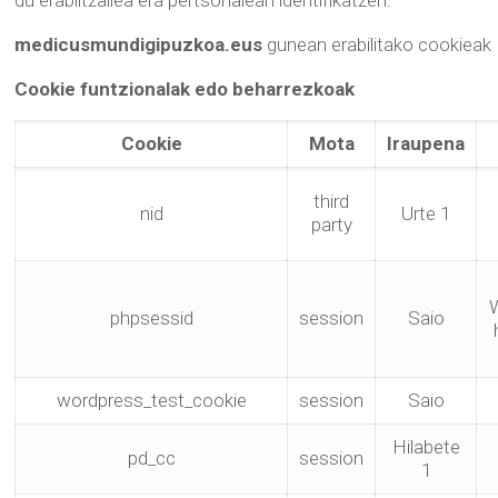
du erabiltzailea era pertsonalean identifikatzen.
medicusmundigipuzkoa.eus
gunean erabilitako cookieak
Cookie funtzionalak edo beharrezkoak
Cookie
Mota
Iraupena
third
nid
Urte 1
party
W
phpsessid
session
Saio
wordpress_test_cookie
session
Saio
Hilabete
pd_cc
session
1