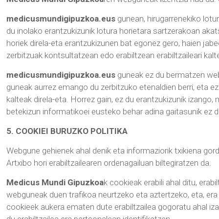
medicusmundigipuzkoa.eus
gunean, hirugarrenekiko lotur
du inolako erantzukizunik lotura horietara sartzerakoan akat
horiek direla-eta erantzukizunen bat egonez gero, haien jabe
zerbitzuak kontsultatzean edo erabiltzean erabiltzaileari kalt
medicusmundigipuzkoa.eus
guneak ez du bermatzen webg
guneak aurrez emango du zerbitzuko etenaldien berri, eta e
kalteak direla-eta. Horrez gain, ez du erantzukizunik izango,
betekizun informatikoei eusteko behar adina gaitasunik ez du
5. COOKIEI BURUZKO POLITIKA
Webgune gehienek ahal denik eta informaziorik txikiena gordet
Artxibo hori erabiltzailearen ordenagailuan biltegiratzen da.
Medicus Mundi Gipuzkoa
k cookieak erabili ahal ditu, era
webguneak duen trafikoa neurtzeko eta aztertzeko, eta, era h
cookieek aukera ematen dute erabiltzailea gogoratu ahal iza