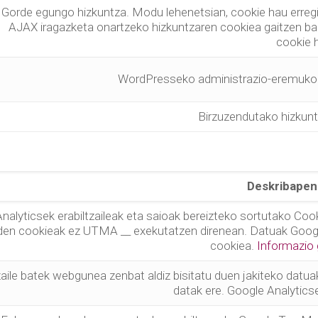
Gorde egungo hizkuntza. Modu lehenetsian, cookie hau erregis
AJAX iragazketa onartzeko hizkuntzaren cookiea gaitzen badu
cookie h
WordPresseko administrazio-eremuko e
Birzuzendutako hizkuntz
Deskribapen
nalyticsek erabiltzaileak eta saioak bereizteko sortutako Cook
den cookieak ez UTMA __ exekutatzen direnean. Datuak Google
cookiea.
Informazio
zaile batek webgunea zenbat aldiz bisitatu duen jakiteko datuak b
datak ere. Google Analyticse