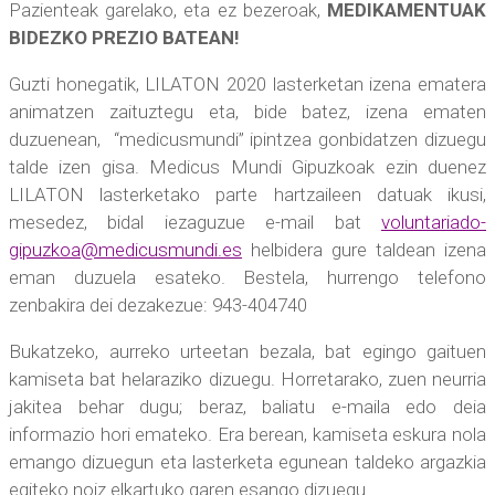
Pazienteak garelako, eta ez bezeroak,
MEDIKAMENTUAK
BIDEZKO PREZIO BATEAN!
Guzti honegatik, LILATON 2020 lasterketan izena ematera
animatzen zaituztegu eta, bide batez, izena ematen
duzuenean, “medicusmundi” ipintzea gonbidatzen dizuegu
talde izen gisa. Medicus Mundi Gipuzkoak ezin duenez
LILATON lasterketako parte hartzaileen datuak ikusi,
mesedez, bidal iezaguzue e-mail bat
voluntariado-
gipuzkoa@medicusmundi.es
helbidera gure taldean izena
eman duzuela esateko. Bestela, hurrengo telefono
zenbakira dei dezakezue: 943-404740
Bukatzeko, aurreko urteetan bezala, bat egingo gaituen
kamiseta bat helaraziko dizuegu. Horretarako, zuen neurria
jakitea behar dugu; beraz, baliatu e-maila edo deia
informazio hori emateko. Era berean, kamiseta eskura nola
emango dizuegun eta lasterketa egunean taldeko argazkia
egiteko noiz elkartuko garen esango dizuegu.