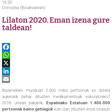
10:30
Donostia (Boulevarean)
Lilaton 2020. Eman izena gure
taldean!
Facebook
WhatsApp
X
LinkedIn
Email
Bazenekien munduan 2.000 milioi pertsonak ez dutela
aukerarik behar dituzten medikamentuak eskuratzeko?
2018. urtean bakarrik,
Espainiako Estatuan 1.400.000
pertsonak baino gehiagok
ezin izan zituzten erosi osasun