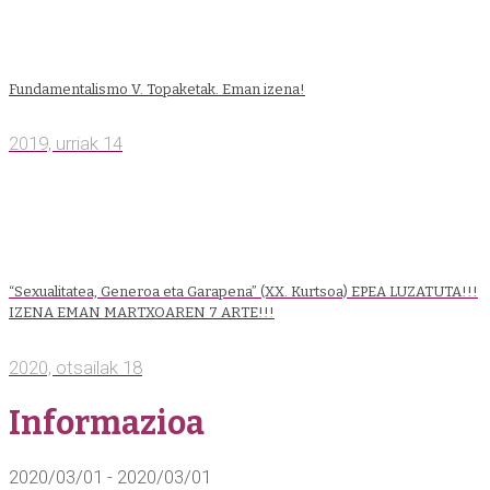
Fundamentalismo V. Topaketak. Eman izena!
2019, urriak 14
“Sexualitatea, Generoa eta Garapena” (XX. Kurtsoa) EPEA LUZATUTA!!!
IZENA EMAN MARTXOAREN 7 ARTE!!!
2020, otsailak 18
Informazioa
2020/03/01 - 2020/03/01