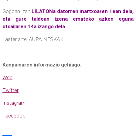
Gogoan izan
LILATONa datorren martxoaren 1ean dela,
eta gure taldean izena emateko azken eguna
otsailaren 14a izango dela
.
Laster arte! AUPA NESKAK!
Kanpainaren informazio gehiago:
Web
Twitter
Instagram
Facebook