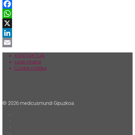
Facebook
WhatsApp
X
LinkedIn
Email
KONTAKTUA
Lege-oharra
Cookie politika
© 2026 medicusmundi Gipuzkoa.