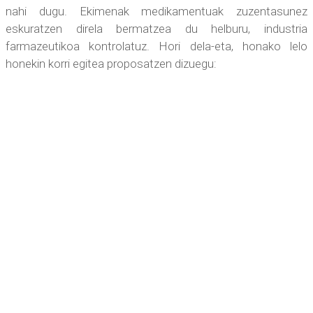
nahi dugu. Ekimenak medikamentuak zuzentasunez
eskuratzen direla bermatzea du helburu, industria
farmazeutikoa kontrolatuz. Hori dela-eta, honako lelo
honekin korri egitea proposatzen dizuegu: