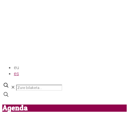
eu
es
✕
Agenda