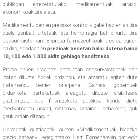
publikoan errezetatutako medikamentuak, arrazoi
ekonomikoak zirela eta.
Medikamentu berrien prezioak kontrolik gabe hazten ari dira
duela zenbait urtetatik, eta hemorragia bat bihurtu dira
osasun-sisteman. Enpresa farmazeutikoak presioa egiten
ari dira, sendagaien
prezioak benetan balio dutena baino
10, 100 edo 1.000 aldiz gehiago handitzeko
.
Prezio altuen eraginez, batzuetan osasun-sistemek ezin
izaten dituzte horiek ordaindu, eta atzeratu egiten dute
tratamendu berrien onarpena. Gainera, gobernuek
ordainketa partekatuak areagotu dituzte erabiltzaile
guztientzat, edo finantzaketa publikoa kendu diete
medikamentu askori, sistemak ordaindu beharrean, guk
geuk ordain ditzagun.
Horregatik guztiagatik, aurten «Medikamentuak bidezko
prezio batean» Legegintzako Herri Ekimenarekin bat egin