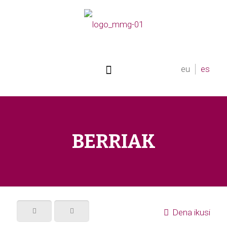
eu
es
BERRIAK
Dena ikusi