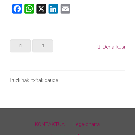
Facebook
WhatsApp
X
LinkedIn
Email
Dena ikusi
Iruzkinak itxitak daude.
KONTAKTUA
Lege-oharra