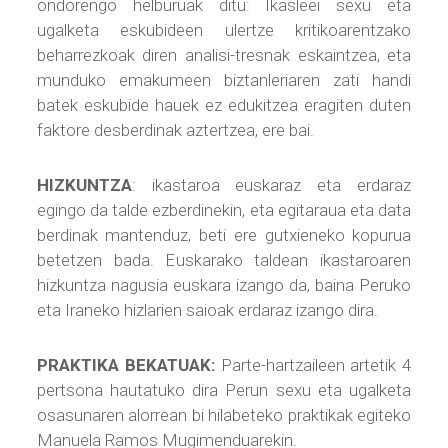
ondorengo helburuak ditu: Ikasleei sexu eta
ugalketa eskubideen ulertze kritikoarentzako
beharrezkoak diren analisi-tresnak eskaintzea, eta
munduko emakumeen biztanleriaren zati handi
batek eskubide hauek ez edukitzea eragiten duten
faktore desberdinak aztertzea, ere bai.
HIZKUNTZA
: ikastaroa euskaraz eta erdaraz
egingo da talde ezberdinekin, eta egitaraua eta data
berdinak mantenduz,
beti ere gutxieneko kopurua
betetzen bada. E
uskarako taldean ikastaroaren
hizkuntza nagusia euskara izango da, baina Peruko
eta Iraneko hizlarien saioak erdaraz izango dira.
PRAKTIKA BEKATUAK:
Parte-hartzaileen artetik 4
pertsona hautatuko dira Perun sexu eta ugalketa
osasunaren alorrean bi hilabeteko praktikak egiteko
Manuela Ramos Mugimenduarekin.