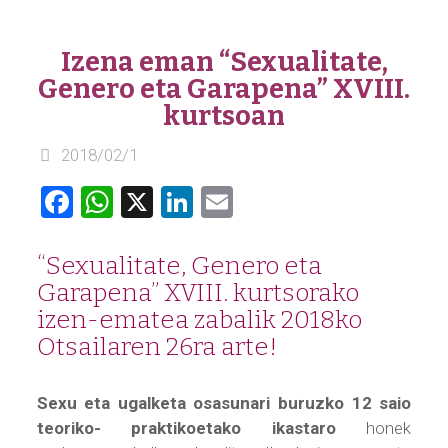
Izena eman “Sexualitate,
Genero eta Garapena” XVIII.
kurtsoan
2018/02/1
Facebook
WhatsApp
X
LinkedIn
Email
“Sexualitate, Genero eta
Garapena” XVIII. kurtsorako
izen-ematea zabalik 2018ko
Otsailaren 26ra arte!
Sexu eta ugalketa osasunari buruzko 12 saio
teoriko- praktikoetako ikastaro
honek