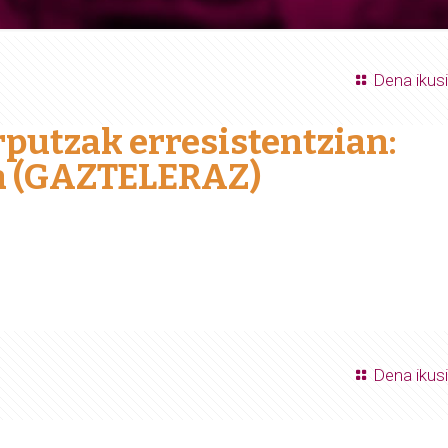
Dena ikusi
putzak erresistentzian:
a (GAZTELERAZ)
Dena ikusi