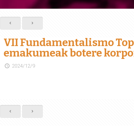
VII Fundamentalismo Topa
emakumeak botere korpor
2024/12/9