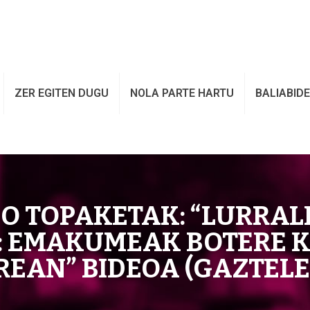
ZER EGITEN DUGU
NOLA PARTE HARTU
BALIABID
O TOPAKETAK: “LURRA
N: EMAKUMEAK BOTERE 
EAN” BIDEOA (GAZTEL