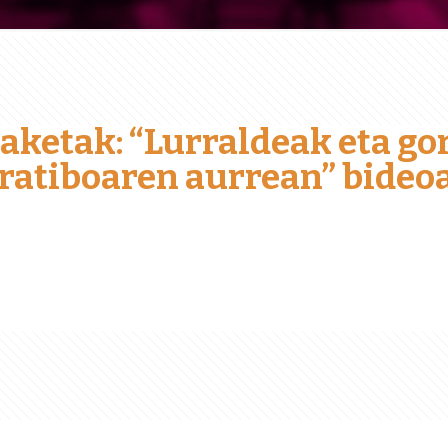
ketak: “Lurraldeak eta gor
atiboaren aurrean” bideo