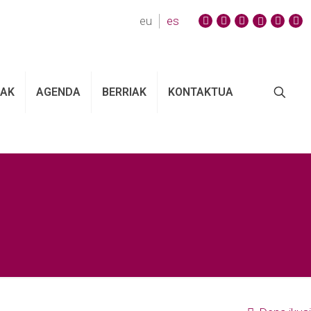
eu
es
EAK
AGENDA
BERRIAK
KONTAKTUA