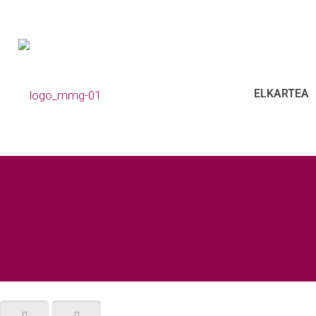
ELKARTEA