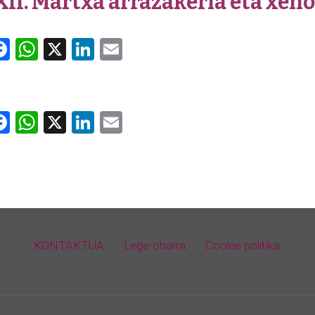
II. Martxa arrazakeria eta xe
Facebook
WhatsApp
X
LinkedIn
Email
Facebook
WhatsApp
X
LinkedIn
Email
KONTAKTUA
Lege-oharra
Cookie politika